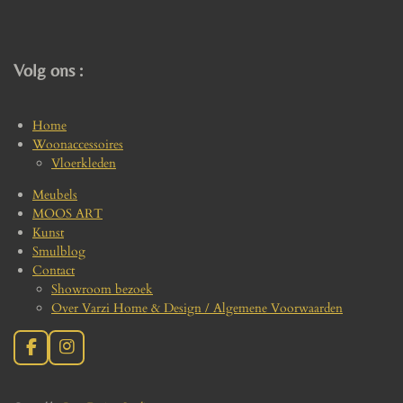
Volg ons :
Home
Woonaccessoires
Vloerkleden
Meubels
MOOS ART
Kunst
Smulblog
Contact
Showroom bezoek
Over Varzi Home & Design / Algemene Voorwaarden
F
I
a
n
c
s
e
t