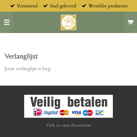
Verrassend
Snel geleverd
Wereldse producten
Ga
direct
naar
de
hoofdinhoud
Verlanglijst
Jouw verlanglijst is leeg.
Ook in onze showroom