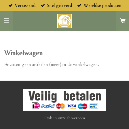
Verrassend
Snel geleverd
Wereldse producten
Ga
direct
naar
de
hoofdinhoud
Winkelwagen
Er zitten geen artikelen (meer) in de winkelwagen.
Ook in onze showroom