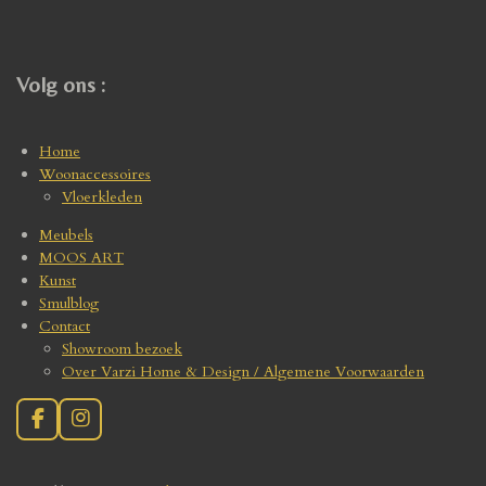
Volg ons :
Home
Woonaccessoires
Vloerkleden
Meubels
MOOS ART
Kunst
Smulblog
Contact
Showroom bezoek
Over Varzi Home & Design / Algemene Voorwaarden
F
I
a
n
c
s
e
t