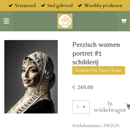
Verrassend
Snel geleverd
Wereldse producten
Ga
direct
naar
de
hoofdinhoud
Perzisch women
portret #1
schilderij
Exclusief bij Varzi Home
€ 249,00
In
winkelwagen
Artikelnummer:
3082025