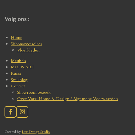
Volg ons :
Home
Woonaccessoires
Vloerkleden
Meubels
MOOS ART
Kunst
Smulblog
Contact
Showroom bezoek
Over Varzi Home & Design / Algemene Voorwaarden
F
I
a
n
c
s
e
t
Create
d by
Lens Design Studio