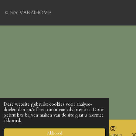
b
a
o
g
o
r
VARZIHOME
© 2020
k
a
m
Deze website gebruikt cookies voor analyse-
doeleinden en/of het tonen van advertenties. Door
gebruik te blijven maken van de site gaat u hiermee
akkoord.
Akkoord
E-mailadres
Telefoonnummer
Kaart
Instagram
W