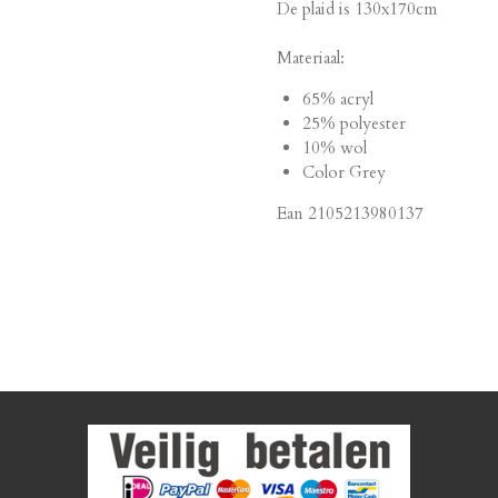
De plaid is 130x170cm
Materiaal:
65% acryl
25% polyester
10% wol
Color Grey
Ean
2105213980137