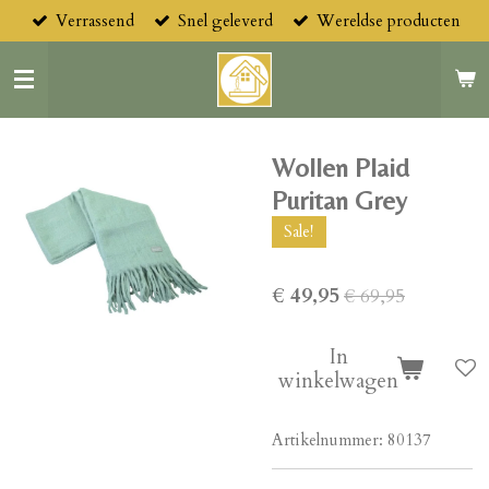
Verrassend
Snel geleverd
Wereldse producten
Ga
direct
naar
de
hoofdinhoud
Wollen Plaid
Puritan Grey
Sale!
€ 49,95
€ 69,95
In
winkelwagen
Artikelnummer:
80137