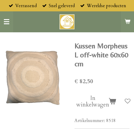
Verrassend
Snel geleverd
Wereldse producten
Ga
direct
naar
de
hoofdinhoud
Kussen Morpheus
L off-white 60x60
cm
€ 82,50
In
winkelwagen
Artikelnummer:
8518