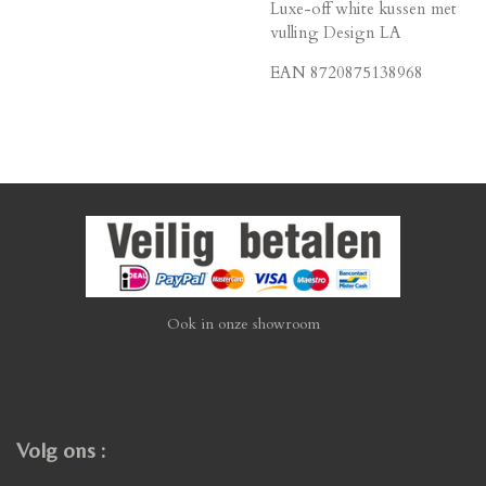
Luxe-off white kussen met
vulling Design LA
EAN 8720875138968
Ook in onze showroom
Volg ons :