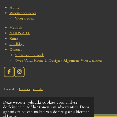
Home
Woonaccessoires
Vloerkleden
Meubels
MOOS ART
Kunst
Smulblog
Contact
Showroom bezoek
Over Varzi Home & Design / Algemene Voorwaarden
F
I
a
n
c
s
e
t
Create
d by
Lens Design Studio
b
a
o
g
o
r
Deze website gebruikt cookies voor analyse-
VARZIHOME
© 2020
k
a
doeleinden en/of het tonen van advertenties. Door
m
gebruik te blijven maken van de site gaat u hiermee
akkoord.