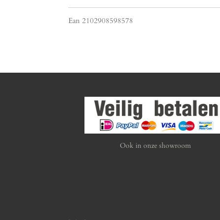
Ean 2102908598578
Ook in onze showroom