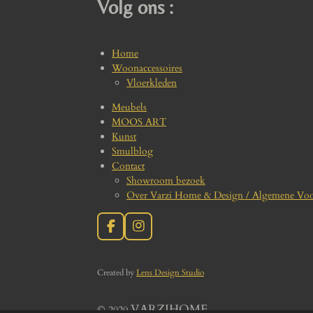
Volg ons :
Home
Woonaccessoires
Vloerkleden
Meubels
MOOS ART
Kunst
Smulblog
Contact
Showroom bezoek
Over Varzi Home & Design / Algemene Vo
F
I
a
n
c
s
e
t
Create
d by
Lens Design Studio
b
a
o
g
o
r
VARZIHOME
© 2020