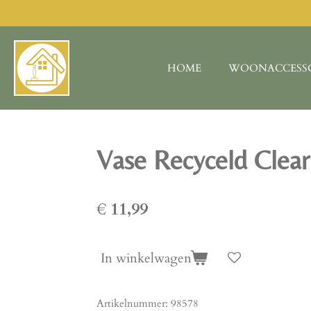
Ga
direct
naar
de
HOME
WOONACCESS
hoofdinhoud
Vase Recyceld Clear
€ 11,99
In winkelwagen
Artikelnummer:
98578