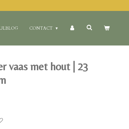
ULBLOG
CONTACT
er vaas met hout | 23
cm