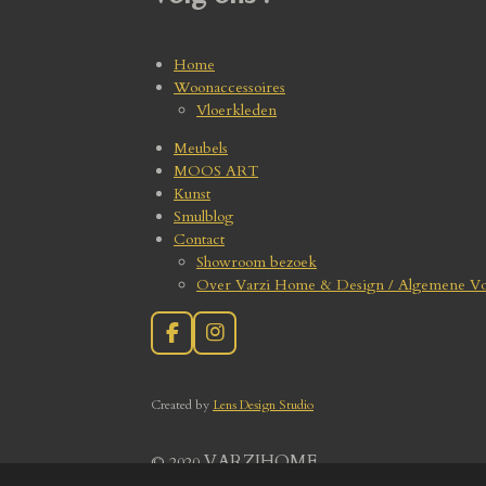
Home
Woonaccessoires
Vloerkleden
Meubels
MOOS ART
Kunst
Smulblog
Contact
Showroom bezoek
Over Varzi Home & Design / Algemene V
F
I
a
n
c
s
e
t
Create
d by
Lens Design Studio
b
a
o
g
o
r
VARZIHOME
© 2020
k
a