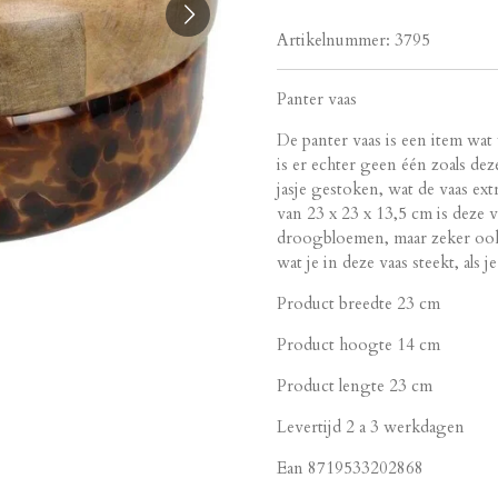
Artikelnummer:
3795
Panter vaas
De panter vaas is een item wat
is er echter geen één zoals dez
jasje gestoken, wat de vaas e
van 23 x 23 x 13,5 cm is deze v
droogbloemen, maar zeker ook a
wat je in deze vaas steekt, als je
Product breedte 23 cm
Product hoogte 14 cm
Product lengte 23 cm
Levertijd 2 a 3 werkdagen
Ean 8719533202868