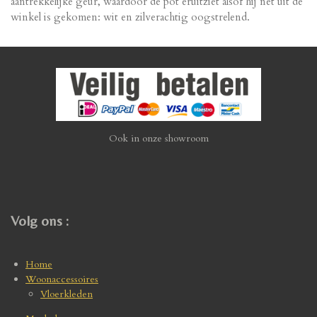
aantrekkelijke geur, waardoor de pot eruitziet alsof hij net uit de
winkel is gekomen: wit en zilverachtig oogstrelend.
Ook in onze showroom
Volg ons :
Home
Woonaccessoires
Vloerkleden