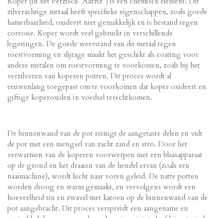
Koper (in het Perzisch "Aarziz") is een chemisch element. Dit
zilverachtige metaal heeft specifieke eigenschappen, zoals goede
hamerbaarheid, oxideert niet gemakkelijk en is bestand tegen
corrosie. Koper wordt veel gebruikt in verschillende
legeringen. De goede weerstand van dit metaal tegen
roestvorming en slijtage maakt het geschikt als coating voor
andere metalen om roestvorming te voorkomen, zoals bij het
verzilveren van koperen potten. Dit proces wordt al
eeuwenlang toegepast om te voorkomen dat koper oxideert en
giftige koperoxiden in voedsel terechtkomen.
De binnenwand van de pot reinigt de aangetaste delen en vult
de pot met een mengsel van zacht zand en stro. Door het
verwarmen van de koperen voorwerpen met een blaasapparaat
op de grond en het draaien van de hendel ervan (zoals een
naaimachine), wordt lucht naar voren geleid. De natte potten
worden droog en warm gemaakt, en vervolgens wordt een
hoeveelheid tin en zwavel met katoen op de binnenwand van de
pot aangebracht. Dit proces verspreidt een aangename en