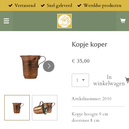
Verrassend
Snel geleverd
Wereldse producten
Ga
direct
naar
de
hoofdinhoud
Kopje koper
€ 35,00
In
winkelwagen
Artikelnummer:
2010
Kopje hoogte 9 cm
doorsnee 8 cm