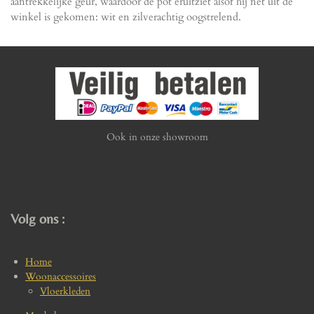
aantrekkelijke geur, waardoor de pot eruitziet alsof hij net uit de
winkel is gekomen: wit en zilverachtig oogstrelend.
Ook in onze showroom
Volg ons :
Home
Woonaccessoires
Vloerkleden