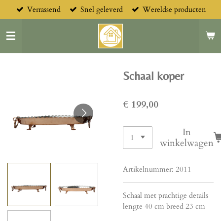
Verrassend
Snel geleverd
Wereldse producten
Ga
direct
naar
de
hoofdinhoud
Schaal koper
€ 199,00
In
winkelwagen
Artikelnummer:
2011
Schaal met prachtige details
lengte 40 cm breed 23 cm