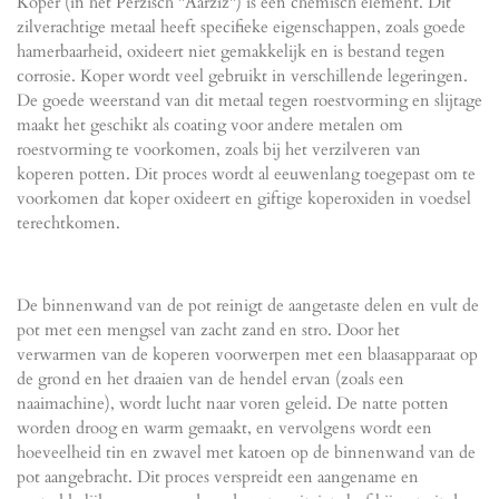
Koper (in het Perzisch "Aarziz") is een chemisch element. Dit
zilverachtige metaal heeft specifieke eigenschappen, zoals goede
hamerbaarheid, oxideert niet gemakkelijk en is bestand tegen
corrosie. Koper wordt veel gebruikt in verschillende legeringen.
De goede weerstand van dit metaal tegen roestvorming en slijtage
maakt het geschikt als coating voor andere metalen om
roestvorming te voorkomen, zoals bij het verzilveren van
koperen potten. Dit proces wordt al eeuwenlang toegepast om te
voorkomen dat koper oxideert en giftige koperoxiden in voedsel
terechtkomen.
De binnenwand van de pot reinigt de aangetaste delen en vult de
pot met een mengsel van zacht zand en stro. Door het
verwarmen van de koperen voorwerpen met een blaasapparaat op
de grond en het draaien van de hendel ervan (zoals een
naaimachine), wordt lucht naar voren geleid. De natte potten
worden droog en warm gemaakt, en vervolgens wordt een
hoeveelheid tin en zwavel met katoen op de binnenwand van de
pot aangebracht. Dit proces verspreidt een aangename en