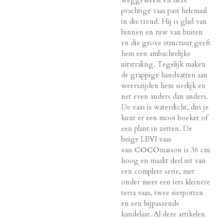
weggeweest en deze
prachtige vaas past helemaal
in die trend. Hij is glad van
binnen en ruw van buiten
en die grove structuur geeft
hem een ambachtelijke
uitstraling. Tegelijk maken
de grappige handvatten aan
weerszijden hem sierlijk en
net even anders dan anders.
De vaas is waterdicht, dus je
kunt er een mooi boeket of
een plant in zetten. De
beige LEVI vaas
van
COCO
maison is 36 cm
hoog en maakt deel uit van
een complete serie, met
onder meer een iets kleinere
terra vaas, twee sierpotten
en een bijpassende
kandelaar. Al deze artikelen