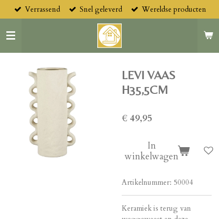
Verrassend
Snel geleverd
Wereldse producten
Ga
direct
naar
de
hoofdinhoud
LEVI VAAS
H35,5CM
€ 49,95
In
winkelwagen
Artikelnummer:
50004
Keramiek is terug van