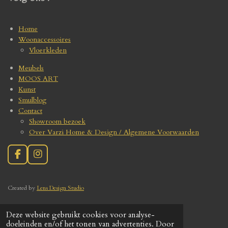
Home
Woonaccessoires
Vloerkleden
Meubels
MOOS ART
Kunst
Smulblog
Contact
Showroom bezoek
Over Varzi Home & Design / Algemene Voorwaarden
F
I
a
n
c
s
e
t
Create
d by
Lens Design Studio
b
a
o
g
o
r
VARZIHOME
Deze website gebruikt cookies voor analyse-
© 2020
k
a
doeleinden en/of het tonen van advertenties. Door