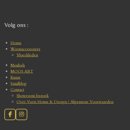
Volg ons :
Home
Woonaccessoires
Vloerkleden
Meubels
MOOS ART
Kunst
Smulblog
Contact
Showroom bezoek
Over Varzi Home & Design / Algemene Voorwaarden
F
I
a
n
c
s