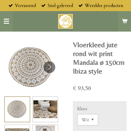
Verrassend
Snel geleverd
Wereldse producten
Ga
direct
naar
de
hoofdinhoud
Vloerkleed jute
rond wit print
Mandala ø 150cm
Ibiza style
€ 93,50
Kleur