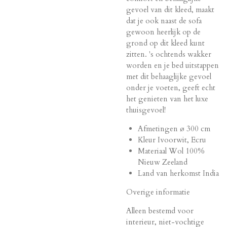
gevoel van dit kleed, maakt
dat je ook naast de sofa
gewoon heerlijk op de
grond op dit kleed kunt
zitten. 's ochtends wakker
worden en je bed uitstappen
met dit behaaglijke gevoel
onder je voeten, geeft echt
het genieten van het luxe
thuisgevoel!
Afmetingen ø 300 cm
Kleur Ivoorwit, Ecru
Materiaal Wol 100%
Nieuw Zeeland
Land van herkomst India
Overige informatie
Alleen bestemd voor
interieur, niet-vochtige