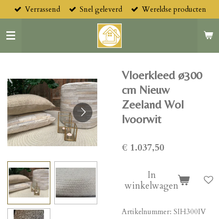
Verrassend
Snel geleverd
Wereldse producten
Ga
direct
naar
de
hoofdinhoud
Vloerkleed ø300
cm Nieuw
Zeeland Wol
Ivoorwit
€ 1.037,50
In
winkelwagen
Artikelnummer:
SIH300IV