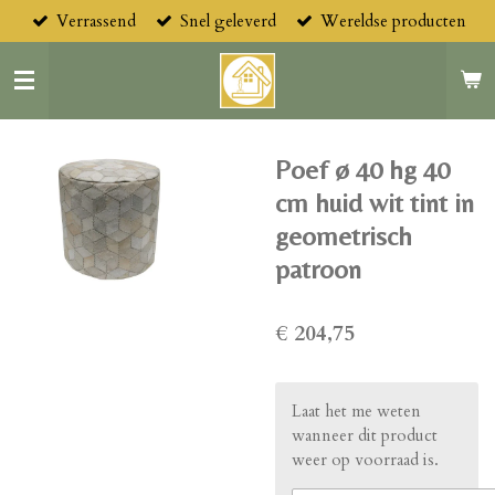
Verrassend
Snel geleverd
Wereldse producten
Ga
direct
naar
de
hoofdinhoud
Poef ø 40 hg 40
cm huid wit tint in
geometrisch
patroon
€ 204,75
Laat het me weten
wanneer dit product
weer op voorraad is.