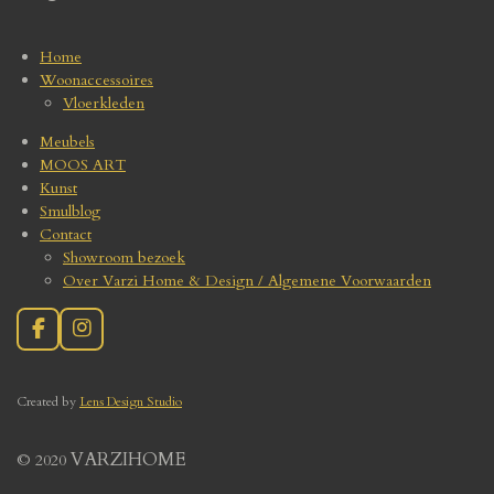
Home
Woonaccessoires
Vloerkleden
Meubels
MOOS ART
Kunst
Smulblog
Contact
Showroom bezoek
Over Varzi Home & Design / Algemene Voorwaarden
F
I
a
n
c
s
e
t
Create
d by
Lens Design Studio
b
a
o
g
o
r
VARZIHOME
© 2020
k
a