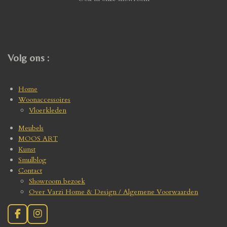
Volg ons :
Home
Woonaccessoires
Vloerkleden
Meubels
MOOS ART
Kunst
Smulblog
Contact
Showroom bezoek
Over Varzi Home & Design / Algemene Voorwaarden
F
I
a
n