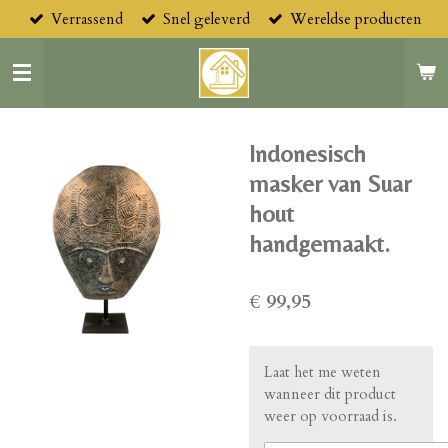
Verrassend
Snel geleverd
Wereldse producten
Ga
direct
naar
de
hoofdinhoud
Indonesisch
masker van Suar
hout
handgemaakt.
€ 99,95
Laat het me weten
wanneer dit product
weer op voorraad is.