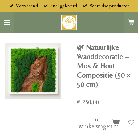
Verrassend
Snel geleverd
Wereldse producten
Ga
direct
naar
de
hoofdinhoud
🌿 Natuurlijke
Wanddecoratie –
Mos & Hout
Compositie (50 ×
50 cm)
€ 250,00
In
winkelwagen