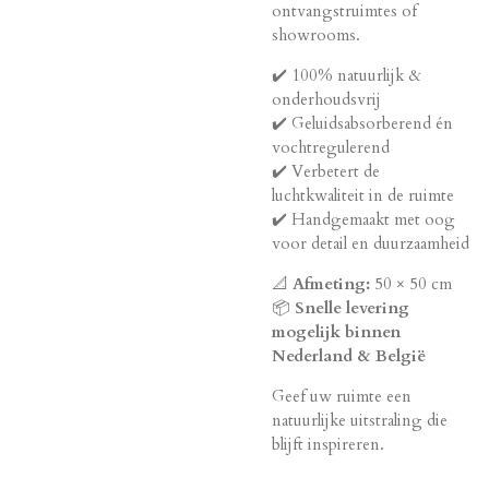
ontvangstruimtes of
showrooms.
✔️ 100% natuurlijk &
onderhoudsvrij
✔️ Geluidsabsorberend én
vochtregulerend
✔️ Verbetert de
luchtkwaliteit in de ruimte
✔️ Handgemaakt met oog
voor detail en duurzaamheid
📐
Afmeting:
50 × 50 cm
📦
Snelle levering
mogelijk binnen
Nederland & België
Geef uw ruimte een
natuurlijke uitstraling die
blijft inspireren.