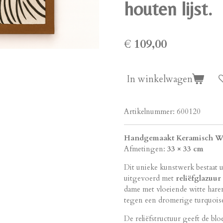
houten lijst.
€ 109,00
In winkelwagen
Artikelnummer:
600120
Handgemaakt Keramisch W
Afmetingen:
33 × 33 cm
Dit unieke kunstwerk bestaat 
uitgevoerd met
reliëfglazuur
dame met vloeiende witte hare
tegen een dromerige turquois
De reliëfstructuur geeft de bl