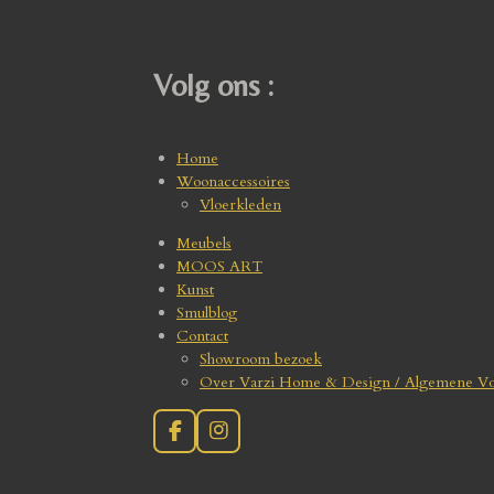
Volg ons :
Home
Woonaccessoires
Vloerkleden
Meubels
MOOS ART
Kunst
Smulblog
Contact
Showroom bezoek
Over Varzi Home & Design / Algemene V
F
I
a
n
c
s