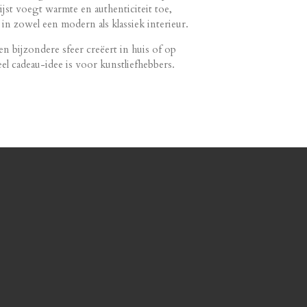
jst voegt warmte en authenticiteit toe,
in zowel een modern als klassiek interieur.
en bijzondere sfeer creëert in huis of op
el cadeau-idee is voor kunstliefhebbers.