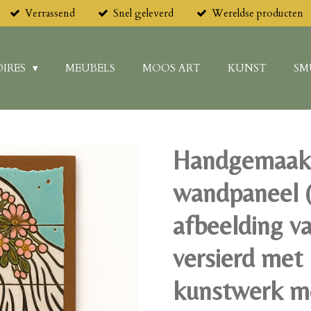
Verrassend
Snel geleverd
Wereldse producten
IRES
MEUBELS
MOOS ART
KUNST
SM
Handgemaakt
wandpaneel 
afbeelding v
versierd met
kunstwerk me