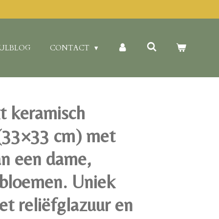
ULBLOG
CONTACT
 keramisch
(33×33 cm) met
an een dame,
 bloemen. Uniek
t reliëfglazuur en