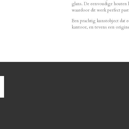
glans. De eenvoudige houten li
waardoor dit werk perfect past 
Een prachtig kunstobject dat e
kantoor, en tevens een origine