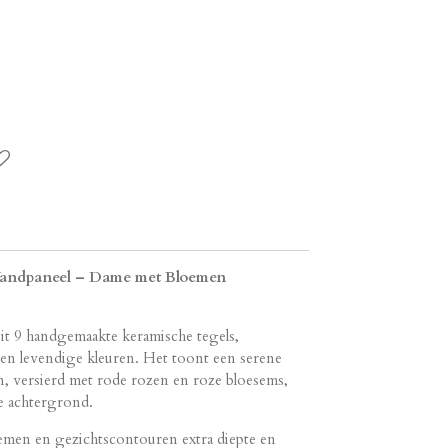
andpaneel – Dame met Bloemen
uit 9 handgemaakte keramische tegels,
en levendige kleuren. Het toont een serene
n, versierd met rode rozen en roze bloesems,
e achtergrond.
oemen en gezichtscontouren extra diepte en