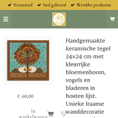
Verrassend
Snel geleverd
Wereldse producten
Ga
direct
naar
de
hoofdinhoud
Handgemaakte
keramische tegel
24×24 cm met
kleurrijke
bloemenboom,
vogels en
bladeren in
houten lijst.
€ 60,00
Unieke Iraanse
wanddecoratie
In
winkelwagen