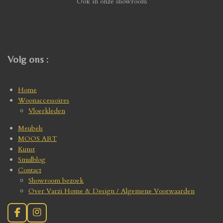
Ook in onze showroom
Volg ons :
Home
Woonaccessoires
Vloerkleden
Meubels
MOOS ART
Kunst
Smulblog
Contact
Showroom bezoek
Over Varzi Home & Design / Algemene Voorwaarden
F
I